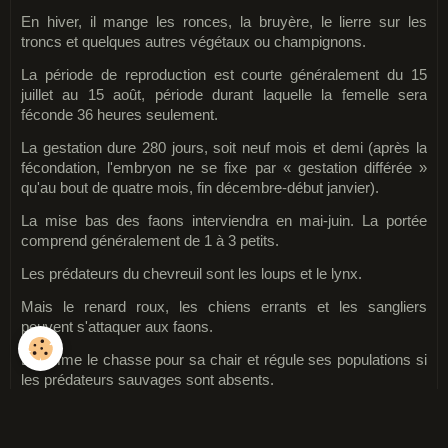
En hiver, il mange les ronces, la bruyère, le lierre sur les
troncs et quelques autres végétaux ou champignons.
La période de reproduction est courte généralement du 15
juillet au 15 août, période durant laquelle la femelle sera
féconde 36 heures seulement.
La gestation dure 280 jours, soit neuf mois et demi (après la
fécondation, l'embryon ne se fixe par « gestation différée »
qu'au bout de quatre mois, fin décembre-début janvier).
La mise bas des faons interviendra en mai-juin.
La portée
comprend généralement de 1 à 3 petits.
Les prédateurs du chevreuil sont les loups et le lynx.
Mais le renard roux, les chiens errants et les sangliers
peuvent s'attaquer aux faons.
L'homme le chasse pour sa chair et régule ses populations si
les prédateurs sauvages sont absents.
C’est un hôte important de notre écosystème.
En tant qu'herbivore, il aide à contrôler la densité de la