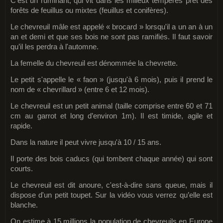
C’est un ruminant, qui vit dans les milieux tempérés prêt des
forêts de feuillus ou mixtes (feuillus et conifères).
Le chevreuil mâle est appelé « brocard » lorsqu'il a un an à un
an et demi et que ses bois ne sont pas ramifiés. Il faut savoir
qu’il les perdra à l'automne.
La femelle du chevreuil est dénommée la chevrette.
Le petit s'appelle le « faon » (jusqu'à 6 mois), puis il prend le
nom de « chevrillard » (entre 6 et 12 mois).
Le chevreuil est un petit animal (taille comprise entre 60 et 71
cm au garrot et long d’environ 1m). Il est timide, agile et
rapide.
Dans la nature il peut vivre jusqu'à 10 / 15 ans.
Il porte des bois caducs (qui tombent chaque année) qui sont
courts.
Le chevreuil est dit anoure, c'est-à-dire sans queue, mais il
dispose d'un petit toupet. Sur la vidéo vous verrez qu’elle est
blanche.
On estime à 15 millions la population de chevreuils en Europe