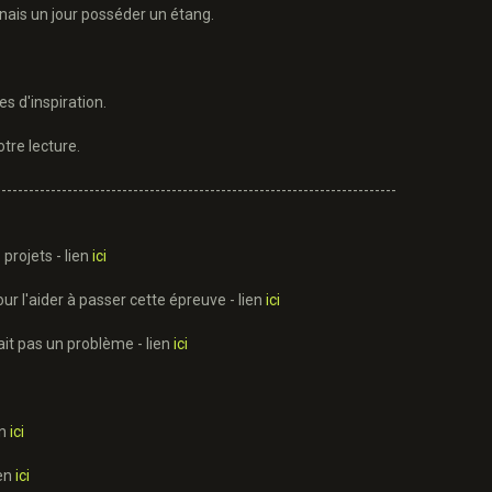
inais un jour posséder un étang.
 d'inspiration.
tre lecture.
-------------------------------------------------------------------------
 projets - lien
ici
ur l'aider à passer cette épreuve - lien
ici
rait pas un problème - lien
ici
en
ici
ien
ici