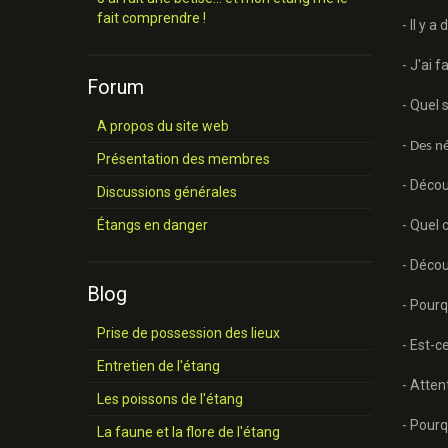
fait comprendre !
- Il y 
- J'ai 
Forum
- Quel 
A propos du site web
-
Des né
Présentation des membres
- Décou
Discussions générales
Étangs en danger
- Quel 
- Décou
Blog
- Pourq
Prise de possession des lieux
- Est-c
Entretien de l'étang
- Atten
Les poissons de l'étang
- Pourq
La faune et la flore de l'étang