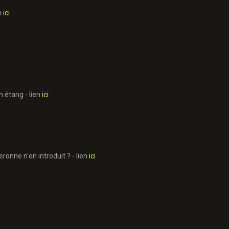
en
ici
n étang - lien
ici
ronne n'en introduit ? - lien
ici