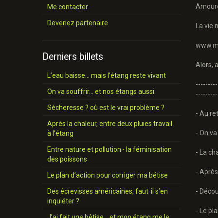
Amoureu
Me contacter
Devenez partenaire
La vie 
www.mon
Derniers billets
Alors, 
L’eau baisse… mais l’étang reste vivant
---------
On va souffrir… et nos étangs aussi
---------
Sécheresse ? où est le vrai problème ?
- Au re
Après la chaleur, entre deux pluies travail
- On va
à l'étang
Entre nature et pollution - la féminisation
- La ch
des poissons
- Après
Le plan d’action pour corriger ma bétise
Des écrevisses américaines, faut‑il s’en
- Décou
inquiéter ?
- Le pl
J’ai fait une bêtise… et mon étang me le