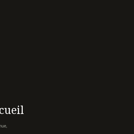
cueil
nue,