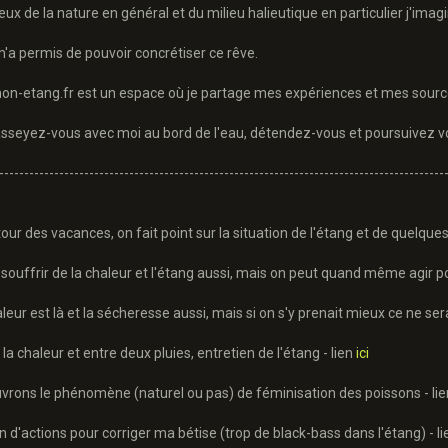
x de la nature en général et du milieu halieutique en particulier j'imag
m'a permis de pouvoir concrétiser ce rêve.
-etang.fr est un espace où je partage mes expériences et mes sources
asseyez-vous avec moi au bord de l'eau, détendez-vous et poursuivez vo
-----------------------------------------------------------------------------------------
tour des vacances, on fait point sur la situation de l'étang et de quelques
 souffrir de la chaleur et l'étang aussi, mais on peut quand même agir po
aleur est là et la sécheresse aussi, mais si on s'y prenait mieux ce ne se
 la chaleur et entre deux pluies, entretien de l'étang - lien
ici
vrons le phénomène (naturel ou pas) de féminisation des poissons - li
an d'actions pour corriger ma bétise (trop de black-bass dans l'étang) - l