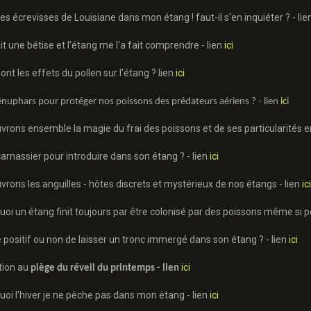
a des écrevisses de Louisiane dans mon étang ! faut-il s'en inquiéter ? - li
fait une bétise et l'étang me l'a fait comprendre - lien
ici
sont les effets du pollen sur l'étang ? lien
ici
nuphars pour protéger nos poissons des prédateurs aériens ? - lien
ic
i
vrons ensemble la magie du frai des poissons et de ses particularités e
carnassier pour introduire dans son étang ? - lien
ici
vrons les anguilles - hôtes discrets et mystérieux de nos étangs - lien
ici
uoi un étang finit toujours par être colonisé par des poissons même si pe
e positif ou non de laisser un tronc immergé dans son étang ? - lien
ici
tion au
ici
piège du réveil du printemps - lien
uoi l'hiver je ne pèche pas dans mon étang - lien
ici