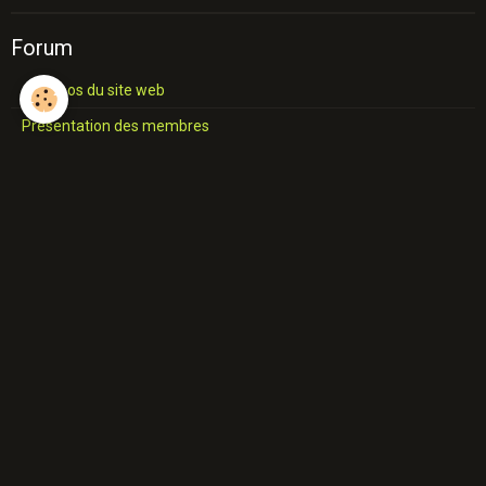
Forum
A propos du site web
Présentation des membres
Discussions générales
Étangs en danger
Blog
Prise de possession des lieux
Entretien de l'étang
Les poissons de l'étang
La faune et la flore de l'étang
La vie de l'étang