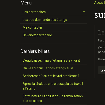
Menu
Accueil
su
Les partenaires
Lexique du monde des étangs
Me contacter
Le
Devenez partenaire
Par
p
j’ai 
Derniers billets
par d
Il me
L’eau baisse… mais l’étang reste vivant
On va souffrir… et nos étangs aussi
Lir
Sécheresse ? où est le vrai problème ?
Après la chaleur, entre deux pluies travail
à l'étang
Entre nature et pollution - la féminisation
des poissons