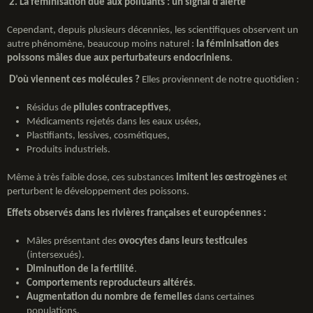
2. La féminisation due aux polluants : un signal d’alerte
Cependant, depuis plusieurs décennies, les scientifiques observent un
autre phénomène, beaucoup moins naturel :
la féminisation des
poissons mâles due aux perturbateurs endocriniens
.
D’où viennent ces molécules ?
Elles proviennent de notre quotidien :
Résidus de
pilules contraceptives
,
Médicaments rejetés dans les eaux usées,
Plastifiants, lessives, cosmétiques,
Produits industriels.
Même à très faible dose, ces substances
imitent les œstrogènes
et
perturbent le développement des poissons.
Effets observés dans les rivières françaises et européennes :
Mâles présentant des
ovocytes dans leurs testicules
(intersexués).
Diminution de la fertilité
.
Comportements reproducteurs altérés
.
Augmentation du nombre de femelles
dans certaines
populations.