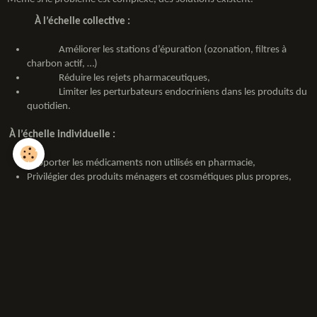
À l’échelle collective :
Améliorer les stations d’épuration (ozonation, filtres à
charbon actif, …)
Réduire les rejets pharmaceutiques,
Limiter les perturbateurs endocriniens dans les produits du
quotidien.
À l’échelle individuelle :
Rapporter les médicaments non utilisés en pharmacie,
Privilégier des produits ménagers et cosmétiques plus propres,
Éviter de jeter des substances chimiques dans les éviers.
Chaque geste compte : nos rivières sont les veines de nos paysages.
Conclusion
La féminisation des poissons est un phénomène à la fois fascinant et
inquiétant. Entre stratégie naturelle et pollution hormonale, elle nous
rappelle que
l’eau garde la mémoire de nos actions
.