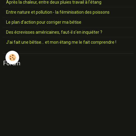
Après la chaleur, entre deux pluies travail à l'étang
Entre nature et pollution - la féminisation des poissons
Le plan d’action pour corriger ma bétise
Des écrevisses américaines, faut‑il s’en inquiéter ?
J’ai fait une bêtise… et mon étang me le fait comprendre !
Forum
A propos du site web
Présentation des membres
Discussions générales
Étangs en danger
Blog